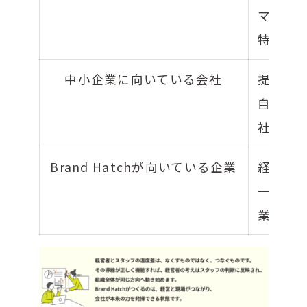
マーケ
特化型
中小企業に向いている会社
提案だ
自走体
社
Brand Hatchが向いている企業
経営・
一体で
業